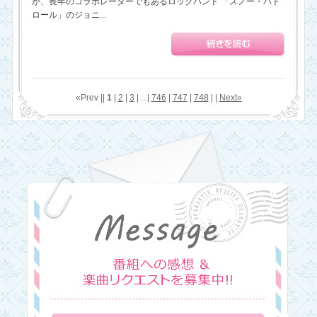
が、長年のコラボレーターでもあるロックバンド 「スノー・パト
ロール」のジョニ...
«Prev ||
1
|
2
|
3
| ...|
746
|
747
|
748
| |
Next»