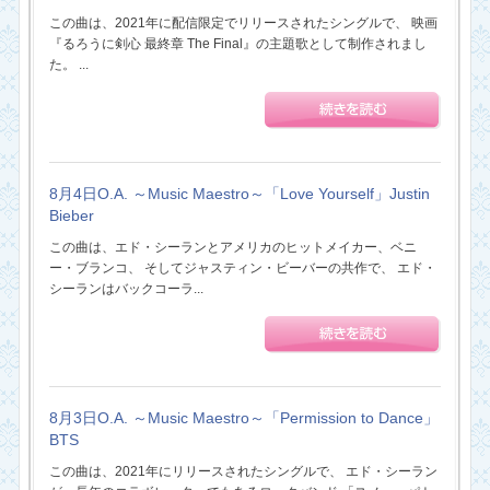
この曲は、2021年に配信限定でリリースされたシングルで、 映画
『るろうに剣心 最終章 The Final』の主題歌として制作されまし
た。 ...
8月4日O.A. ～Music Maestro～「Love Yourself」Justin
Bieber
この曲は、エド・シーランとアメリカのヒットメイカー、ベニ
ー・ブランコ、 そしてジャスティン・ビーバーの共作で、 エド・
シーランはバックコーラ...
8月3日O.A. ～Music Maestro～「Permission to Dance」
BTS
この曲は、2021年にリリースされたシングルで、 エド・シーラン