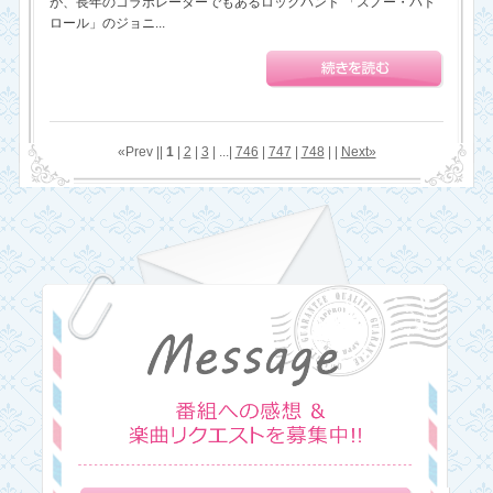
が、長年のコラボレーターでもあるロックバンド 「スノー・パト
ロール」のジョニ...
«Prev ||
1
|
2
|
3
| ...|
746
|
747
|
748
| |
Next»