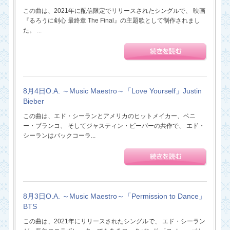
この曲は、2021年に配信限定でリリースされたシングルで、 映画
『るろうに剣心 最終章 The Final』の主題歌として制作されまし
た。 ...
8月4日O.A. ～Music Maestro～「Love Yourself」Justin
Bieber
この曲は、エド・シーランとアメリカのヒットメイカー、ベニ
ー・ブランコ、 そしてジャスティン・ビーバーの共作で、 エド・
シーランはバックコーラ...
8月3日O.A. ～Music Maestro～「Permission to Dance」
BTS
この曲は、2021年にリリースされたシングルで、 エド・シーラン