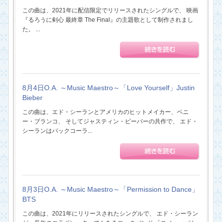
この曲は、2021年に配信限定でリリースされたシングルで、 映画
『るろうに剣心 最終章 The Final』の主題歌として制作されまし
た。 ...
8月4日O.A. ～Music Maestro～「Love Yourself」Justin
Bieber
この曲は、エド・シーランとアメリカのヒットメイカー、ベニ
ー・ブランコ、 そしてジャスティン・ビーバーの共作で、 エド・
シーランはバックコーラ...
8月3日O.A. ～Music Maestro～「Permission to Dance」
BTS
この曲は、2021年にリリースされたシングルで、 エド・シーラン