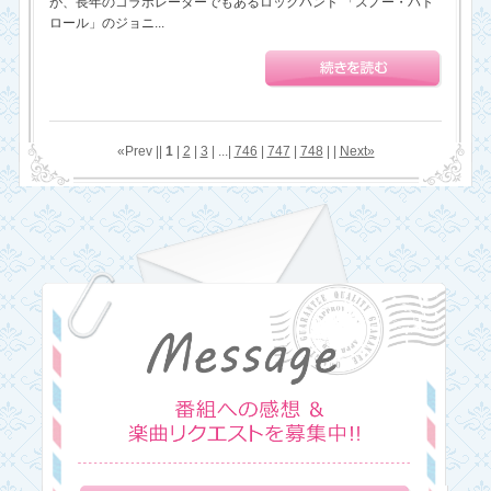
が、長年のコラボレーターでもあるロックバンド 「スノー・パト
ロール」のジョニ...
«Prev ||
1
|
2
|
3
| ...|
746
|
747
|
748
| |
Next»