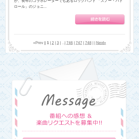
が、長年のコラボレーターでもあるロックバンド 「スノー・パト
ロール」のジョニ...
«Prev ||
1
|
2
|
3
| ...|
746
|
747
|
748
| |
Next»