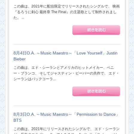
この曲は、2021年に配信限定でリリースされたシングルで、 映画
『るろうに剣心 最終章 The Final』の主題歌として制作されまし
た。 ...
8月4日O.A. ～Music Maestro～「Love Yourself」Justin
Bieber
この曲は、エド・シーランとアメリカのヒットメイカー、ベニ
ー・ブランコ、 そしてジャスティン・ビーバーの共作で、 エド・
シーランはバックコーラ...
8月3日O.A. ～Music Maestro～「Permission to Dance」
BTS
この曲は、2021年にリリースされたシングルで、 エド・シーラン