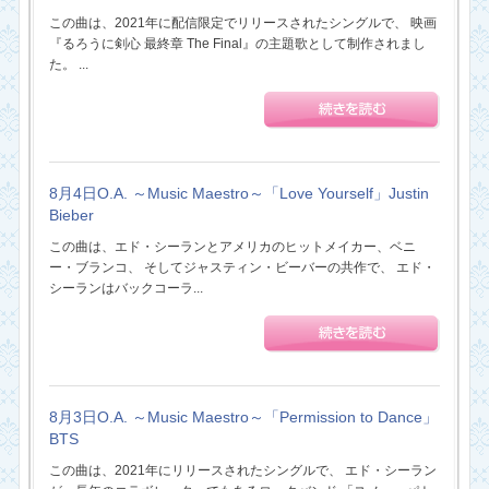
この曲は、2021年に配信限定でリリースされたシングルで、 映画
『るろうに剣心 最終章 The Final』の主題歌として制作されまし
た。 ...
8月4日O.A. ～Music Maestro～「Love Yourself」Justin
Bieber
この曲は、エド・シーランとアメリカのヒットメイカー、ベニ
ー・ブランコ、 そしてジャスティン・ビーバーの共作で、 エド・
シーランはバックコーラ...
8月3日O.A. ～Music Maestro～「Permission to Dance」
BTS
この曲は、2021年にリリースされたシングルで、 エド・シーラン