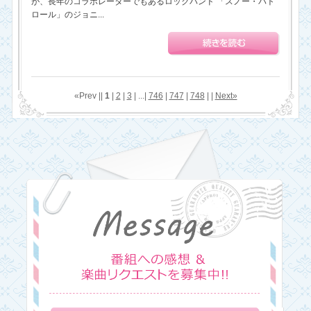
が、長年のコラボレーターでもあるロックバンド 「スノー・パト
ロール」のジョニ...
«Prev ||
1
|
2
|
3
| ...|
746
|
747
|
748
| |
Next»