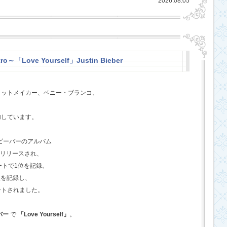
2026.08.05
ro～「Love Yourself」Justin Bieber
ヒットメイカー、ベニー・ブランコ、
、
加しています。
・ビーバーのアルバム
てリリースされ、
ートで1位を記録。
位を記録し、
ートされました。
バー
で
「Love Yourself」
。