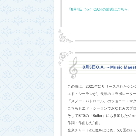
「
8月4日（火）OA分の放送はこちら
」
8月3日O.A. ～Music Maest
この曲は、2021年にリリースされたシン
エド・シーランが、長年のコラボレータ
「スノー・パトロール」のジョニー・マ
こちらもエド・シーランでおなじみのプ
そしてBTSの「Butter」にも参加した
作詞・作曲した1曲。
全米チャートの1位をはじめ、5カ国のチ