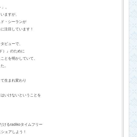
o～」。
ていますが、
エド・シーランが
ちに注目しています！
ンタビューで、
ド）』のために
たことを明かしていて、
した。
って生まれ変わり
てはいけないということを
るradikoタイムフリー
にシェアしよう！