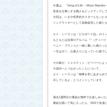
今週は、「Song of Life ～Music Maestr
音楽を仕事にする職人をピックアップし
今回は、いまや世界的大スターとなった
ソングライターとして楽曲提供した曲た
エド・シーランは「ビルボード誌」のイ
もともとは自身のアルバム『÷（ディバイ
ベニー・ブランコと一緒に書いた曲だっ
一旦はボツ、お蔵入りになっていた曲で
その曲が、ジャスティン・ビーバーによ
大成功へとつながったことについて、
エド・シーランは「物事を常にあきらめ
示しているよ」とコメントしています。
過去1週間分の番組が無料でお楽しみいただけ
番組を聴いて気に入ったら、SNSで友達