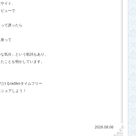
報サイト、
タビューで
？って誘ったら
に座って
いな気分」という歌詞もあり、
ったことも明かしています。
るradikoタイムフリー
にシェアしよう！
2026.08.06