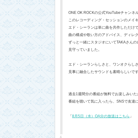
ONE OK ROCKの公式YouTubeチャンネ
このレコーディング・セッションのメイ
エド・シーランは単に曲を共作しただけ
曲の構成や歌い方のアドバイス、ディレ
ずっと一緒にスタジオにいてTAKAさん
見守っていました。
エド・シーランらしさと、ワンオクらし
見事に融合したサウンドも素晴らしいで
過去1週間分の番組が無料でお楽しみいただけ
番組を聴いて気に入ったら、SNSで友達
「
8月5日（水）OA分の放送はこちら
」