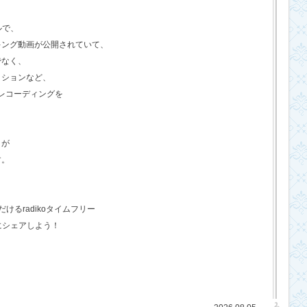
ルで、
キング動画が公開されていて、
でなく、
クションなど、
のレコーディングを
さが
す。
るradikoタイムフリー
にシェアしよう！