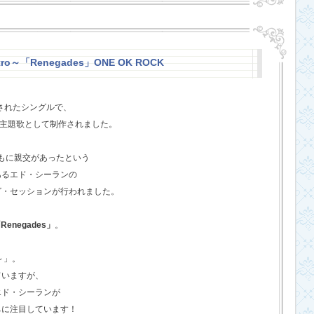
stro～「Renegades」ONE OK ROCK
スされたシングルで、
l』の主題歌として制作されました。
ともに親交があったという
あるエド・シーランの
グ・セッションが行われました。
Renegades」
。
o～」。
ていますが、
エド・シーランが
ちに注目しています！