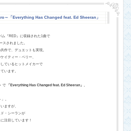
o～「Everything Has Changed feat. Ed Sheeran」
バム『RED』に収録された1曲で
ースされました。
の共作で、デュエットも実現。
やケイティー・ペリー、
作しているヒットメイカーで
しています。
ト
で
「Everything Has Changed feat. Ed Sheeran」
。
o～」。
ていますが、
エド・シーランが
ちに注目しています！