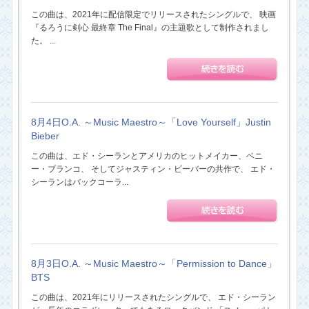
この曲は、2021年に配信限定でリリースされたシングルで、 映画
『るろうに剣心 最終章 The Final』の主題歌として制作されまし
た。 ...
8月4日O.A. ～Music Maestro～「Love Yourself」Justin
Bieber
この曲は、エド・シーランとアメリカのヒットメイカー、ベニ
ー・ブランコ、 そしてジャスティン・ビーバーの共作で、 エド・
シーランはバックコーラ...
8月3日O.A. ～Music Maestro～「Permission to Dance」
BTS
この曲は、2021年にリリースされたシングルで、 エド・シーラン