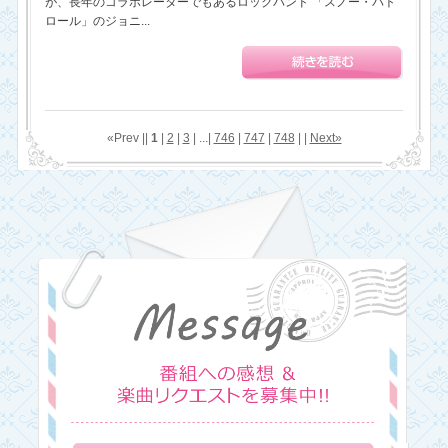
が、長年のコラボレーターでもあるロックバンド 「スノー・パト
ロール」のジョニ...
«Prev ||
1
|
2
|
3
| ...|
746
|
747
|
748
| |
Next»