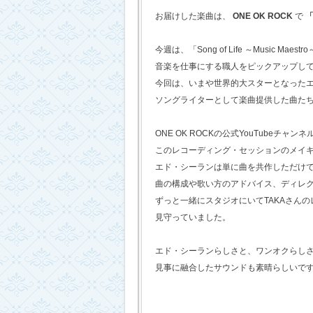
お届けした楽曲は、
ONE OK ROCK
で
「
今週は、「Song of Life ～Music Maestr
音楽を仕事にする職人をピックアップし
今回は、いまや世界的大スターとなった
ソングライターとして楽曲提供した曲た
ONE OK ROCKの公式YouTubeチャンネ
このレコーディング・セッションのメイ
エド・シーランは単に曲を共作しただけ
曲の構成や歌い方のアドバイス、ディレ
ずっと一緒にスタジオにいてTAKAさん
見守っていました。
エド・シーランらしさと、ワンオクらし
見事に融合したサウンドも素晴らしいで