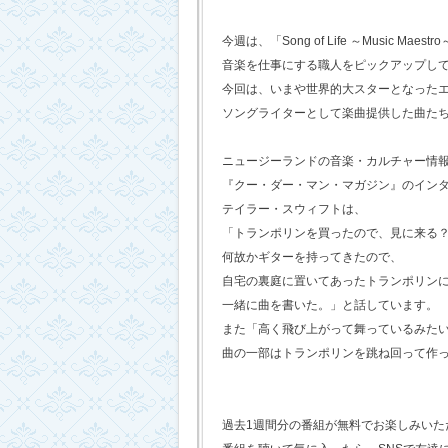
今週は、「Song of Life ～Music Maestr
音楽を仕事にする職人をピックアップし
今回は、いまや世界的大スターとなった
ソングライターとして楽曲提供した曲た
ニュージーランドの音楽・カルチャー情
『クー・ダー・マン・マガジン』のイン
テイラー・スウィフトは、
「トランポリンを買ったので、見に来る
何故かギターを持ってきたので、
自宅の裏庭に置いてあったトランポリン
一緒に曲を書いた。」と話しています。
また「高く飛び上がって舞っているみた
曲の一部はトランポリンを跳ね回って作
過去1週間分の番組が無料でお楽しみいただけ