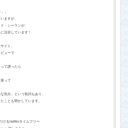
o～」。
ていますが、
エド・シーランが
ちに注目しています！
報サイト、
タビューで
？って誘ったら
に座って
いな気分」という歌詞もあり、
ったことも明かしています。
るradikoタイムフリー