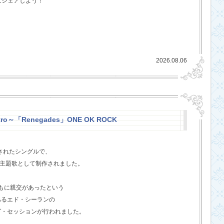
にシェアしよう！
2026.08.06
stro～「Renegades」ONE OK ROCK
スされたシングルで、
l』の主題歌として制作されました。
ともに親交があったという
あるエド・シーランの
グ・セッションが行われました。