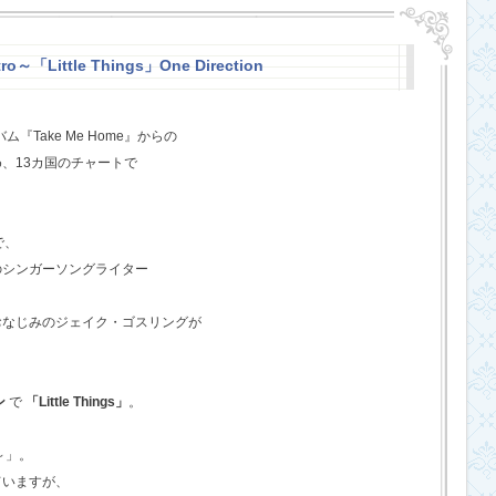
o～「Little Things」One Direction
『Take Me Home』からの
、13カ国のチャートで
で、
のシンガーソングライター
おなじみのジェイク・ゴスリングが
ン
で
「Little Things」
。
o～」。
ていますが、