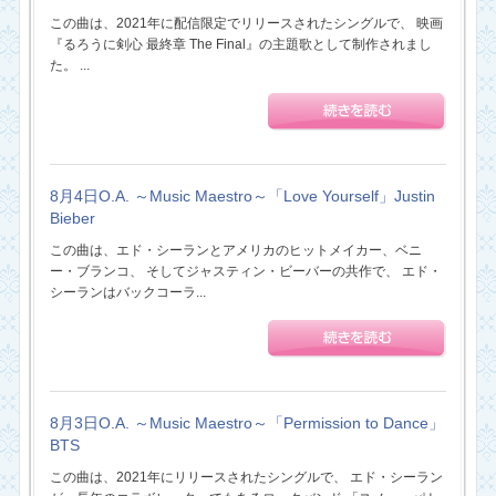
この曲は、2021年に配信限定でリリースされたシングルで、 映画
『るろうに剣心 最終章 The Final』の主題歌として制作されまし
た。 ...
8月4日O.A. ～Music Maestro～「Love Yourself」Justin
Bieber
この曲は、エド・シーランとアメリカのヒットメイカー、ベニ
ー・ブランコ、 そしてジャスティン・ビーバーの共作で、 エド・
シーランはバックコーラ...
8月3日O.A. ～Music Maestro～「Permission to Dance」
BTS
この曲は、2021年にリリースされたシングルで、 エド・シーラン