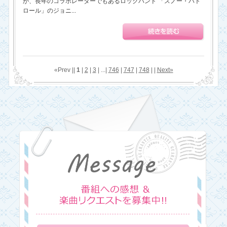
が、長年のコラボレーターでもあるロックバンド 「スノー・パト
ロール」のジョニ...
«Prev ||
1
|
2
|
3
| ...|
746
|
747
|
748
| |
Next»