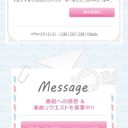
トルで イギリスのロックバンド「ザ・ポリス」のベース・ボー...
«Prev ||
1
|
2
|
3
| ...|
746
|
747
|
748
| |
Next»