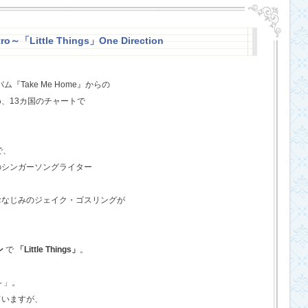
o～「Little Things」One Direction
『Take Me Home』からの
、13カ国のチャートで
で、
のシンガーソングライター
おなじみのジェイク・ゴスリングが
ン
で
「Little Things」
。
o～」。
ていますが、