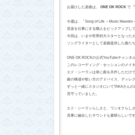
お届けした楽曲は、
ONE OK ROCK
で
「
今週は、「Song of Life ～Music Maestr
音楽を仕事にする職人をピックアップし
今回は、いまや世界的大スターとなった
ソングライターとして楽曲提供した曲た
ONE OK ROCKの公式YouTubeチャンネ
このレコーディング・セッションのメイ
エド・シーランは単に曲を共作しただけ
曲の構成や歌い方のアドバイス、ディレ
ずっと一緒にスタジオにいてTAKAさん
見守っていました。
エド・シーランらしさと、ワンオクらし
見事に融合したサウンドも素晴らしいで