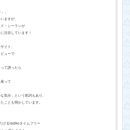
o～」。
ていますが、
エド・シーランが
ちに注目しています！
報サイト、
タビューで
？って誘ったら
に座って
いな気分」という歌詞もあり、
ったことも明かしています。
るradikoタイムフリー