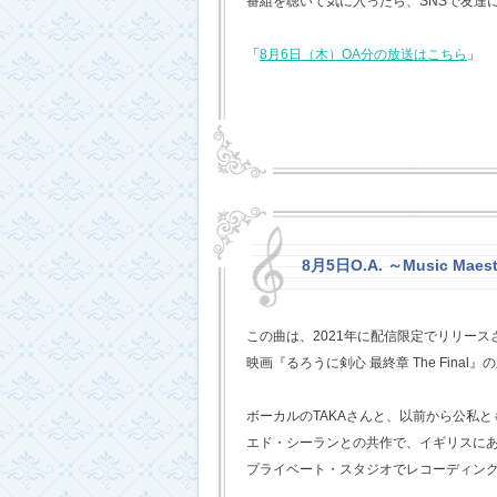
番組を聴いて気に入ったら、SNSで友達
「
8月6日（木）OA分の放送はこちら
」
8月5日O.A. ～Music Mae
この曲は、2021年に配信限定でリリー
映画『るろうに剣心 最終章 The Fina
ボーカルのTAKAさんと、以前から公私
エド・シーランとの共作で、イギリスに
プライベート・スタジオでレコーディン