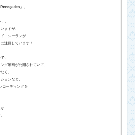
Renegades」
。
o～」。
ていますが、
エド・シーランが
ちに注目しています！
ルで、
キング動画が公開されていて、
でなく、
クションなど、
のレコーディングを
さが
す。