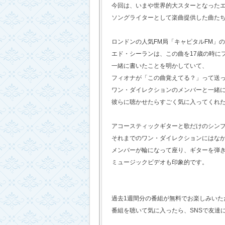
今回は、いまや世界的大スターとなった
ソングライターとして楽曲提供した曲た
ロンドンの人気FM局「キャピタルFM」
エド・シーランは、この曲を17歳の時に
一緒に書いたことを明かしていて、
フィオナが「この曲覚えてる？」って送
ワン・ダイレクションのメンバーと一緒
彼らに聴かせたらすごく気に入ってくれ
アコースティックギターと歌だけのシン
それまでのワン・ダイレクションにはな
メンバーが輪になって座り、ギターを弾
ミュージックビデオも印象的です。
過去1週間分の番組が無料でお楽しみいただけ
番組を聴いて気に入ったら、SNSで友達