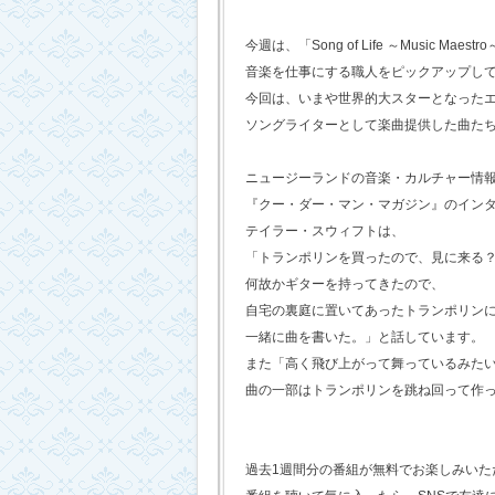
今週は、「Song of Life ～Music Maestr
音楽を仕事にする職人をピックアップし
今回は、いまや世界的大スターとなった
ソングライターとして楽曲提供した曲た
ニュージーランドの音楽・カルチャー情
『クー・ダー・マン・マガジン』のイン
テイラー・スウィフトは、
「トランポリンを買ったので、見に来る
何故かギターを持ってきたので、
自宅の裏庭に置いてあったトランポリン
一緒に曲を書いた。」と話しています。
また「高く飛び上がって舞っているみた
曲の一部はトランポリンを跳ね回って作
過去1週間分の番組が無料でお楽しみいただけ