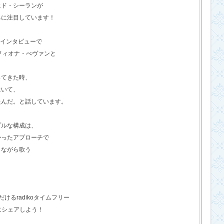
エド・シーランが
ちに注目しています！
のインタビューで
フィオナ・べヴァンと
ってきた時、
にいて、
たんだ。と話しています。
プルな構成は、
かったアプローチで
きながら歌う
るradikoタイムフリー
にシェアしよう！