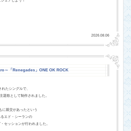
にシェアしよう！
2026.08.06
stro～「Renegades」ONE OK ROCK
スされたシングルで、
l』の主題歌として制作されました。
ともに親交があったという
あるエド・シーランの
グ・セッションが行われました。