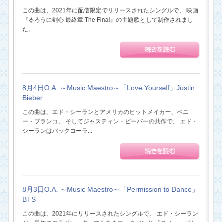
この曲は、2021年に配信限定でリリースされたシングルで、 映画
『るろうに剣心 最終章 The Final』の主題歌として制作されまし
た。 ...
8月4日O.A. ～Music Maestro～「Love Yourself」Justin
Bieber
この曲は、エド・シーランとアメリカのヒットメイカー、ベニ
ー・ブランコ、 そしてジャスティン・ビーバーの共作で、 エド・
シーランはバックコーラ...
8月3日O.A. ～Music Maestro～「Permission to Dance」
BTS
この曲は、2021年にリリースされたシングルで、 エド・シーラン