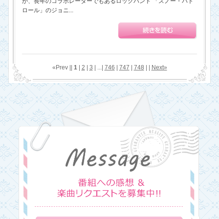
が、長年のコラボレーターでもあるロックバンド 「スノー・パト
ロール」のジョニ...
«Prev ||
1
|
2
|
3
| ...|
746
|
747
|
748
| |
Next»