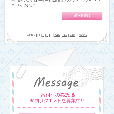
が、長年のコラボレーターでもあるロックバンド 「スノー・パト
ロール」のジョニ...
«Prev ||
1
|
2
|
3
| ...|
746
|
747
|
748
| |
Next»