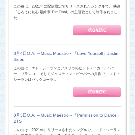
この曲は、2021年に配信限定でリリースされたシングルで、 映画
『るろうに剣心 最終章 The Final』の主題歌として制作されまし
た。 ...
8月4日O.A. ～Music Maestro～「Love Yourself」Justin
Bieber
この曲は、エド・シーランとアメリカのヒットメイカー、ベニ
ー・ブランコ、 そしてジャスティン・ビーバーの共作で、 エド・
シーランはバックコーラ...
8月3日O.A. ～Music Maestro～「Permission to Dance」
BTS
この曲は、2021年にリリースされたシングルで、 エド・シーラン