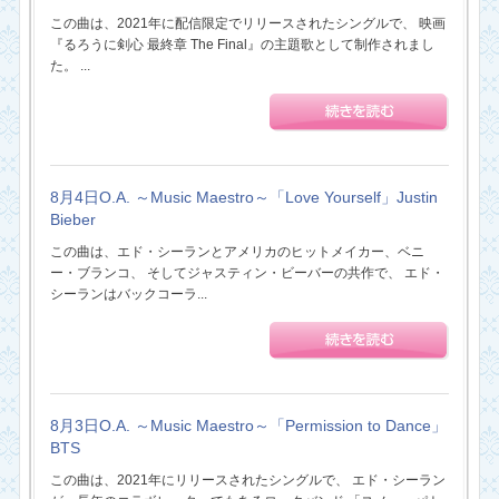
この曲は、2021年に配信限定でリリースされたシングルで、 映画
『るろうに剣心 最終章 The Final』の主題歌として制作されまし
た。 ...
8月4日O.A. ～Music Maestro～「Love Yourself」Justin
Bieber
この曲は、エド・シーランとアメリカのヒットメイカー、ベニ
ー・ブランコ、 そしてジャスティン・ビーバーの共作で、 エド・
シーランはバックコーラ...
8月3日O.A. ～Music Maestro～「Permission to Dance」
BTS
この曲は、2021年にリリースされたシングルで、 エド・シーラン