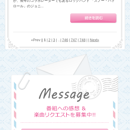
が、長年のコラボレーターでもあるロックバンド 「スノー・パト
ロール」のジョニ...
«Prev ||
1
|
2
|
3
| ...|
746
|
747
|
748
| |
Next»