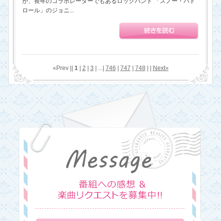
が、長年のコラボレーターでもあるロックバンド 「スノー・パト
ロール」のジョニ...
«Prev ||
1
|
2
|
3
| ...|
746
|
747
|
748
| |
Next»