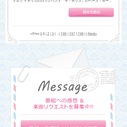
トルで イギリスのロックバンド「ザ・ポリス」のベース・ボー...
«Prev ||
1
|
2
|
3
| ...|
746
|
747
|
748
| |
Next»