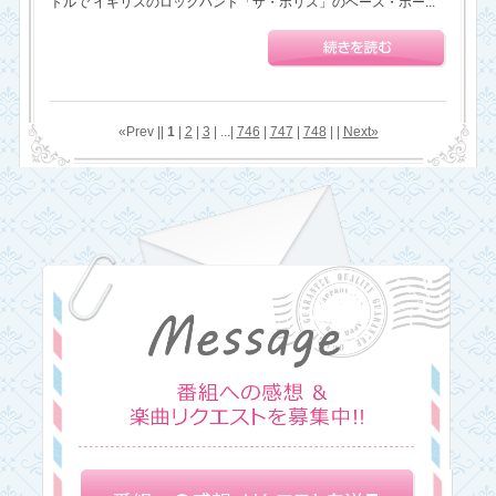
トルで イギリスのロックバンド「ザ・ポリス」のベース・ボー...
«Prev ||
1
|
2
|
3
| ...|
746
|
747
|
748
| |
Next»