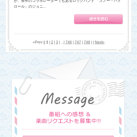
が、長年のコラボレーターでもあるロックバンド 「スノー・パト
ロール」のジョニ...
«Prev ||
1
|
2
|
3
| ...|
746
|
747
|
748
| |
Next»