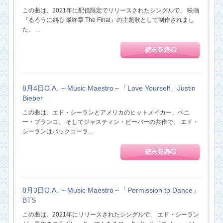
この曲は、2021年に配信限定でリリースされたシングルで、 映画
『るろうに剣心 最終章 The Final』の主題歌として制作されまし
た。 ...
8月4日O.A. ～Music Maestro～「Love Yourself」Justin
Bieber
この曲は、エド・シーランとアメリカのヒットメイカー、ベニ
ー・ブランコ、 そしてジャスティン・ビーバーの共作で、 エド・
シーランはバックコーラ...
8月3日O.A. ～Music Maestro～「Permission to Dance」
BTS
この曲は、2021年にリリースされたシングルで、 エド・シーラン