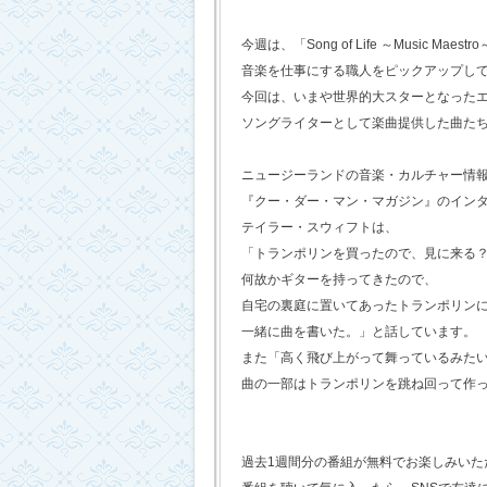
今週は、「Song of Life ～Music Maestr
音楽を仕事にする職人をピックアップし
今回は、いまや世界的大スターとなった
ソングライターとして楽曲提供した曲た
ニュージーランドの音楽・カルチャー情
『クー・ダー・マン・マガジン』のイン
テイラー・スウィフトは、
「トランポリンを買ったので、見に来る
何故かギターを持ってきたので、
自宅の裏庭に置いてあったトランポリン
一緒に曲を書いた。」と話しています。
また「高く飛び上がって舞っているみた
曲の一部はトランポリンを跳ね回って作
過去1週間分の番組が無料でお楽しみいただけ