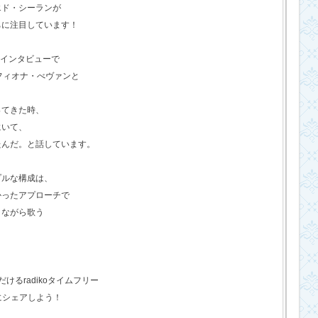
エド・シーランが
ちに注目しています！
のインタビューで
フィオナ・べヴァンと
ってきた時、
にいて、
たんだ。と話しています。
プルな構成は、
かったアプローチで
きながら歌う
るradikoタイムフリー
にシェアしよう！