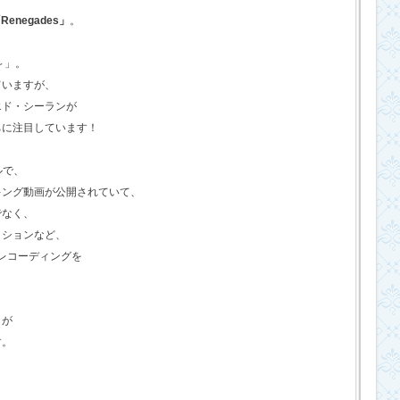
Renegades」
。
o～」。
ていますが、
エド・シーランが
ちに注目しています！
ルで、
キング動画が公開されていて、
でなく、
クションなど、
のレコーディングを
さが
す。