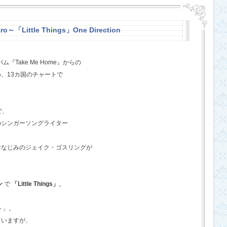
o～「Little Things」One Direction
『Take Me Home』からの
、13カ国のチャートで
で、
のシンガーソングライター
おなじみのジェイク・ゴスリングが
ン
で
「Little Things」
。
o～」。
ていますが、