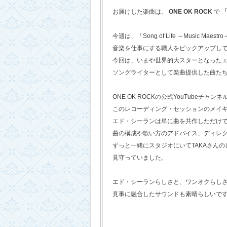
お届けした楽曲は、
ONE OK ROCK
で
「
今週は、「Song of Life ～Music Maestr
音楽を仕事にする職人をピックアップし
今回は、いまや世界的大スターとなった
ソングライターとして楽曲提供した曲た
ONE OK ROCKの公式YouTubeチャンネ
このレコーディング・セッションのメイ
エド・シーランは単に曲を共作しただけ
曲の構成や歌い方のアドバイス、ディレ
ずっと一緒にスタジオにいてTAKAさん
見守っていました。
エド・シーランらしさと、ワンオクらし
見事に融合したサウンドも素晴らしいで