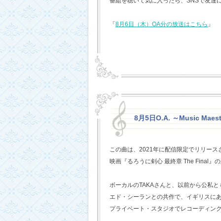
番組を聴いて気に入ったら、SNSで友達
「
8月6日（木）OA分の放送はこちら
」
8月5日O.A. ～Music Mae
この曲は、2021年に配信限定でリリー
映画『るろうに剣心 最終章 The Fina
ボーカルのTAKAさんと、以前から公私
エド・シーランとの共作で、イギリスに
プライベート・スタジオでレコーディン