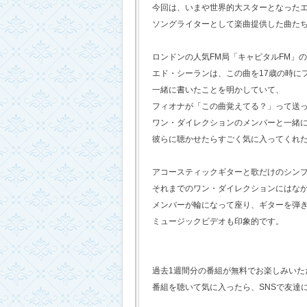
今回は、いまや世界的大スターとなった
ソングライターとして楽曲提供した曲た
ロンドンの人気FM局「キャピタルFM」
エド・シーランは、この曲を17歳の時に
一緒に書いたことを明かしていて、
フィオナが「この曲覚えてる？」って送
ワン・ダイレクションのメンバーと一緒
彼らに聴かせたらすごく気に入ってくれ
アコースティックギターと歌だけのシン
それまでのワン・ダイレクションにはな
メンバーが輪になって座り、ギターを弾
ミュージックビデオも印象的です。
過去1週間分の番組が無料でお楽しみいただけ
番組を聴いて気に入ったら、SNSで友達