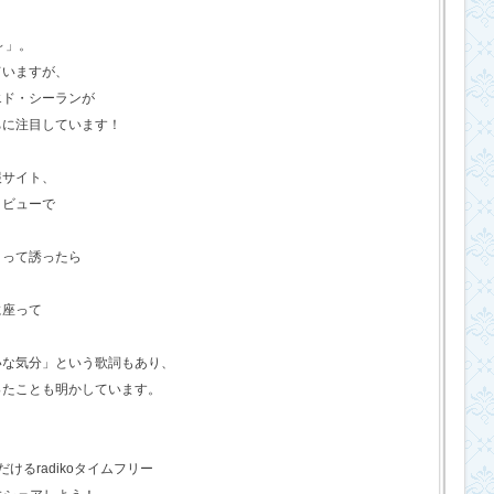
o～」。
ていますが、
エド・シーランが
ちに注目しています！
報サイト、
タビューで
？って誘ったら
に座って
いな気分」という歌詞もあり、
ったことも明かしています。
るradikoタイムフリー