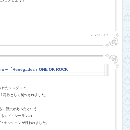
にシェアしよう！
2026.08.06
stro～「Renegades」ONE OK ROCK
スされたシングルで、
l』の主題歌として制作されました。
ともに親交があったという
あるエド・シーランの
グ・セッションが行われました。