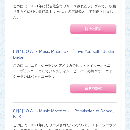
この曲は、2021年に配信限定でリリースされたシングルで、 映画
『るろうに剣心 最終章 The Final』の主題歌として制作されまし
た。 ...
8月4日O.A. ～Music Maestro～「Love Yourself」Justin
Bieber
この曲は、エド・シーランとアメリカのヒットメイカー、ベニ
ー・ブランコ、 そしてジャスティン・ビーバーの共作で、 エド・
シーランはバックコーラ...
8月3日O.A. ～Music Maestro～「Permission to Dance」
BTS
この曲は、2021年にリリースされたシングルで、 エド・シーラン