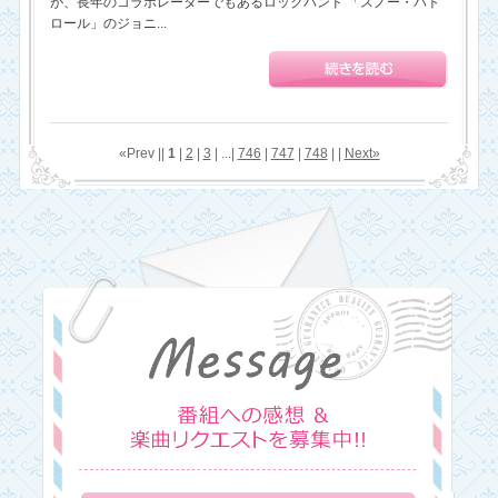
が、長年のコラボレーターでもあるロックバンド 「スノー・パト
ロール」のジョニ...
«Prev ||
1
|
2
|
3
| ...|
746
|
747
|
748
| |
Next»