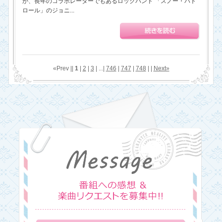
が、長年のコラボレーターでもあるロックバンド 「スノー・パト
ロール」のジョニ...
«Prev ||
1
|
2
|
3
| ...|
746
|
747
|
748
| |
Next»