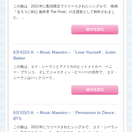
この曲は、2021年に配信限定でリリースされたシングルで、 映画
『るろうに剣心 最終章 The Final』の主題歌として制作されまし
た。 ...
8月4日O.A. ～Music Maestro～「Love Yourself」Justin
Bieber
この曲は、エド・シーランとアメリカのヒットメイカー、ベニ
ー・ブランコ、 そしてジャスティン・ビーバーの共作で、 エド・
シーランはバックコーラ...
8月3日O.A. ～Music Maestro～「Permission to Dance」
BTS
この曲は、2021年にリリースされたシングルで、 エド・シーラン