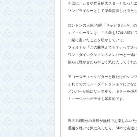
今回は、いまや世界的大スターとなった
ソングライターとして楽曲提供した曲た
ロンドンの人気FM局「キャピタルFM」
エド・シーランは、この曲を17歳の時に
一緒に書いたことを明かしていて、
フィオナが「この曲覚えてる？」って送
ワン・ダイレクションのメンバーと一緒
彼らに聴かせたらすごく気に入ってくれ
アコースティックギターと歌だけのシン
それまでのワン・ダイレクションにはな
メンバーが輪になって座り、ギターを弾
ミュージックビデオも印象的です。
過去1週間分の番組が無料でお楽しみいただけ
番組を聴いて気に入ったら、SNSで友達