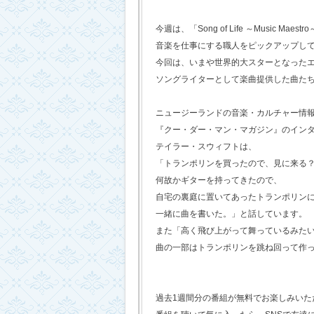
今週は、「Song of Life ～Music Maestr
音楽を仕事にする職人をピックアップし
今回は、いまや世界的大スターとなった
ソングライターとして楽曲提供した曲た
ニュージーランドの音楽・カルチャー情
『クー・ダー・マン・マガジン』のイン
テイラー・スウィフトは、
「トランポリンを買ったので、見に来る
何故かギターを持ってきたので、
自宅の裏庭に置いてあったトランポリン
一緒に曲を書いた。」と話しています。
また「高く飛び上がって舞っているみた
曲の一部はトランポリンを跳ね回って作
過去1週間分の番組が無料でお楽しみいただけ