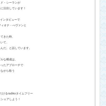
エド・シーランが
ちに注目しています！
のインタビューで
フィオナ・べヴァンと
ってきた時、
にいて、
たんだ。と話しています。
プルな構成は、
かったアプローチで
きながら歌う
るradikoタイムフリー
にシェアしよう！