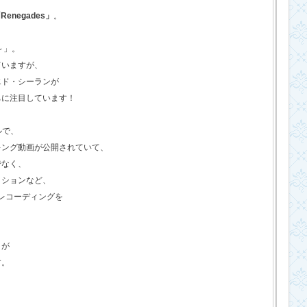
Renegades」
。
o～」。
ていますが、
エド・シーランが
ちに注目しています！
ルで、
キング動画が公開されていて、
でなく、
クションなど、
のレコーディングを
さが
す。