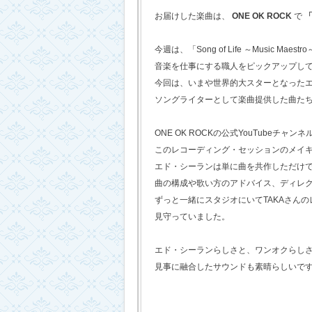
お届けした楽曲は、
ONE OK ROCK
で
「
今週は、「Song of Life ～Music Maestr
音楽を仕事にする職人をピックアップし
今回は、いまや世界的大スターとなった
ソングライターとして楽曲提供した曲た
ONE OK ROCKの公式YouTubeチャンネ
このレコーディング・セッションのメイ
エド・シーランは単に曲を共作しただけ
曲の構成や歌い方のアドバイス、ディレ
ずっと一緒にスタジオにいてTAKAさん
見守っていました。
エド・シーランらしさと、ワンオクらし
見事に融合したサウンドも素晴らしいで