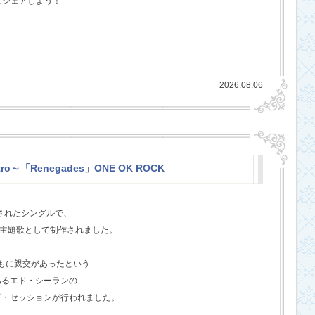
にシェアしよう！
2026.08.06
stro～「Renegades」ONE OK ROCK
スされたシングルで、
l』の主題歌として制作されました。
ともに親交があったという
あるエド・シーランの
グ・セッションが行われました。