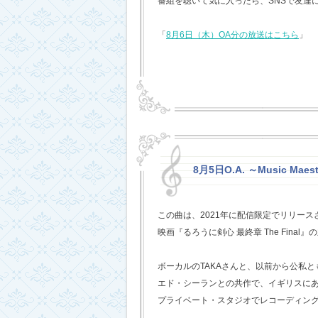
番組を聴いて気に入ったら、SNSで友達
「
8月6日（木）OA分の放送はこちら
」
8月5日O.A. ～Music Mae
この曲は、2021年に配信限定でリリー
映画『るろうに剣心 最終章 The Fina
ボーカルのTAKAさんと、以前から公私
エド・シーランとの共作で、イギリスに
プライベート・スタジオでレコーディン