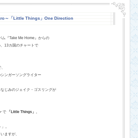
o～「Little Things」One Direction
『Take Me Home』からの
、13カ国のチャートで
で、
のシンガーソングライター
おなじみのジェイク・ゴスリングが
ン
で
「Little Things」
。
o～」。
ていますが、