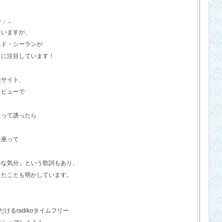
o～」。
ていますが、
エド・シーランが
ちに注目しています！
報サイト、
タビューで
？って誘ったら
に座って
いな気分」という歌詞もあり、
ったことも明かしています。
るradikoタイムフリー