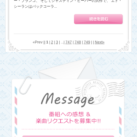
ー・ブランコ、 そしてジャスティン・ビーバーの共作で、 エド・
シーランはバックコーラ...
«Prev ||
1
|
2
|
3
| ...|
747
|
748
|
749
| |
Next»