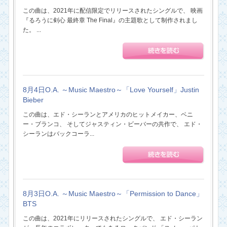
この曲は、2021年に配信限定でリリースされたシングルで、 映画
『るろうに剣心 最終章 The Final』の主題歌として制作されまし
た。 ...
8月4日O.A. ～Music Maestro～「Love Yourself」Justin
Bieber
この曲は、エド・シーランとアメリカのヒットメイカー、ベニ
ー・ブランコ、 そしてジャスティン・ビーバーの共作で、 エド・
シーランはバックコーラ...
8月3日O.A. ～Music Maestro～「Permission to Dance」
BTS
この曲は、2021年にリリースされたシングルで、 エド・シーラン