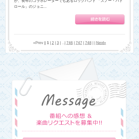
が、長年のコラボレーターでもあるロックバンド 「スノー・パト
ロール」のジョニ...
«Prev ||
1
|
2
|
3
| ...|
746
|
747
|
748
| |
Next»