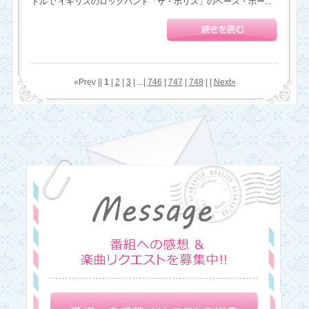
トルで イギリスのロックバンド「ザ・ポリス」のベース・ボー...
«Prev ||
1
|
2
|
3
| ...|
746
|
747
|
748
| |
Next»