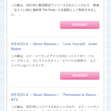
この曲は、2021年に配信限定でリリースされたシングルで、 映画
『るろうに剣心 最終章 The Final』の主題歌として制作されまし
た。 ...
8月4日O.A. ～Music Maestro～「Love Yourself」Justin
Bieber
この曲は、エド・シーランとアメリカのヒットメイカー、ベニ
ー・ブランコ、 そしてジャスティン・ビーバーの共作で、 エド・
シーランはバックコーラ...
8月3日O.A. ～Music Maestro～「Permission to Dance」
BTS
この曲は、2021年にリリースされたシングルで、 エド・シーラン