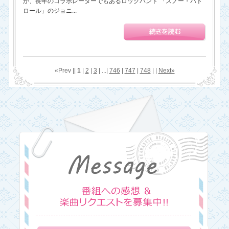
が、長年のコラボレーターでもあるロックバンド 「スノー・パト
ロール」のジョニ...
«Prev ||
1
|
2
|
3
| ...|
746
|
747
|
748
| |
Next»