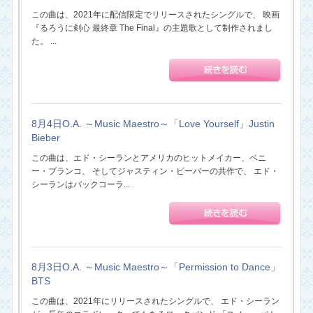
この曲は、2021年に配信限定でリリースされたシングルで、 映画
『るろうに剣心 最終章 The Final』の主題歌として制作されまし
た。 ...
8月4日O.A. ～Music Maestro～「Love Yourself」Justin
Bieber
この曲は、エド・シーランとアメリカのヒットメイカー、ベニ
ー・ブランコ、 そしてジャスティン・ビーバーの共作で、 エド・
シーランはバックコーラ...
8月3日O.A. ～Music Maestro～「Permission to Dance」
BTS
この曲は、2021年にリリースされたシングルで、 エド・シーラン