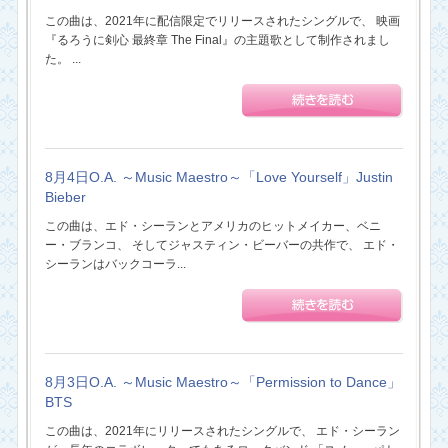
この曲は、2021年に配信限定でリリースされたシングルで、 映画
『るろうに剣心 最終章 The Final』の主題歌として制作されまし
た。 ...
8月4日O.A. ～Music Maestro～「Love Yourself」Justin
Bieber
この曲は、エド・シーランとアメリカのヒットメイカー、ベニ
ー・ブランコ、 そしてジャスティン・ビーバーの共作で、 エド・
シーランはバックコーラ...
8月3日O.A. ～Music Maestro～「Permission to Dance」
BTS
この曲は、2021年にリリースされたシングルで、 エド・シーラン