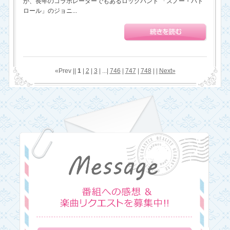
が、長年のコラボレーターでもあるロックバンド 「スノー・パト
ロール」のジョニ...
«Prev ||
1
|
2
|
3
| ...|
746
|
747
|
748
| |
Next»