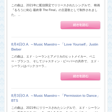
この曲は、2021年に配信限定でリリースされたシングルで、 映画
『るろうに剣心 最終章 The Final』の主題歌として制作されまし
た。 ...
8月4日O.A. ～Music Maestro～「Love Yourself」Justin
Bieber
この曲は、エド・シーランとアメリカのヒットメイカー、ベニ
ー・ブランコ、 そしてジャスティン・ビーバーの共作で、 エド・
シーランはバックコーラ...
8月3日O.A. ～Music Maestro～「Permission to Dance」
BTS
この曲は、2021年にリリースされたシングルで、 エド・シーラン