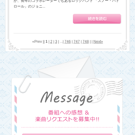
が、長年のコラボレーターでもあるロックバンド 「スノー・パト
ロール」のジョニ...
«Prev ||
1
|
2
|
3
| ...|
746
|
747
|
748
| |
Next»