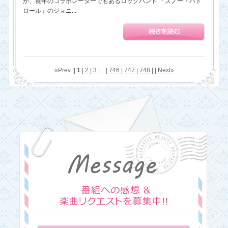
が、長年のコラボレーターでもあるロックバンド 「スノー・パト
ロール」のジョニ...
«Prev ||
1
|
2
|
3
| ...|
746
|
747
|
748
| |
Next»