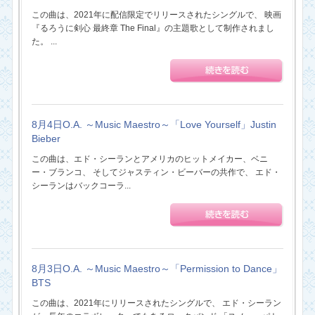
この曲は、2021年に配信限定でリリースされたシングルで、 映画
『るろうに剣心 最終章 The Final』の主題歌として制作されまし
た。 ...
8月4日O.A. ～Music Maestro～「Love Yourself」Justin
Bieber
この曲は、エド・シーランとアメリカのヒットメイカー、ベニ
ー・ブランコ、 そしてジャスティン・ビーバーの共作で、 エド・
シーランはバックコーラ...
8月3日O.A. ～Music Maestro～「Permission to Dance」
BTS
この曲は、2021年にリリースされたシングルで、 エド・シーラン