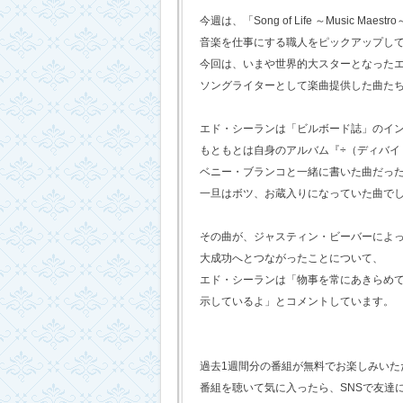
今週は、「Song of Life ～Music Maestr
音楽を仕事にする職人をピックアップし
今回は、いまや世界的大スターとなった
ソングライターとして楽曲提供した曲た
エド・シーランは「ビルボード誌」のイ
もともとは自身のアルバム『÷（ディバイ
ベニー・ブランコと一緒に書いた曲だっ
一旦はボツ、お蔵入りになっていた曲で
その曲が、ジャスティン・ビーバーによ
大成功へとつながったことについて、
エド・シーランは「物事を常にあきらめ
示しているよ」とコメントしています。
過去1週間分の番組が無料でお楽しみいただけ
番組を聴いて気に入ったら、SNSで友達