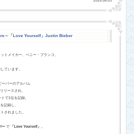
2026.08.05
ro～「Love Yourself」Justin Bieber
ヒットメイカー、ベニー・ブランコ、
、
加しています。
・ビーバーのアルバム
てリリースされ、
ートで1位を記録。
位を記録し、
ートされました。
バー
で
「Love Yourself」
。