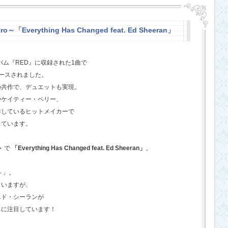
o～「Everything Has Changed feat. Ed Sheeran」
バム『RED』に収録された1曲で
ースされました。
の共作で、デュエットも実現。
やケイティー・ペリー、
作しているヒットメイカーで
しています。
ト
で
「Everything Has Changed feat. Ed Sheeran」
。
o～」。
ていますが、
エド・シーランが
ちに注目しています！