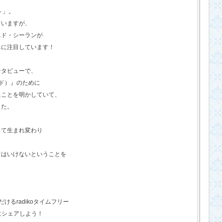
o～」。
ていますが、
エド・シーランが
ちに注目しています！
ンタビューで、
ド）』のために
たことを明かしていて、
した。
って生まれ変わり
てはいけないということを
るradikoタイムフリー
にシェアしよう！