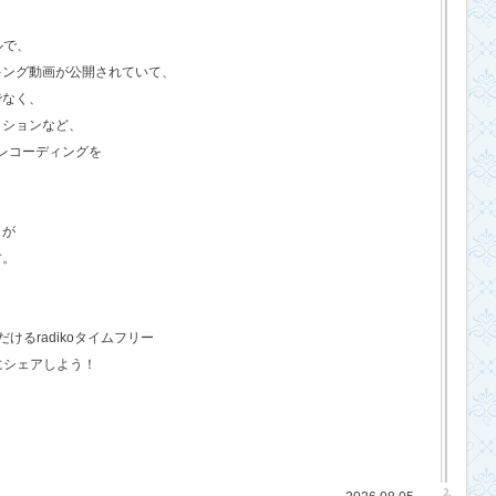
ルで、
キング動画が公開されていて、
でなく、
クションなど、
のレコーディングを
さが
す。
るradikoタイムフリー
にシェアしよう！