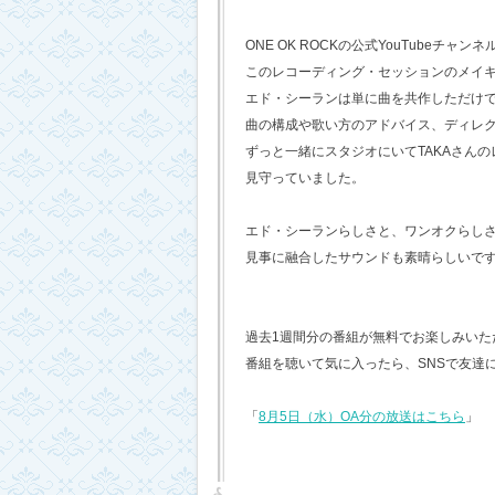
ONE OK ROCKの公式YouTubeチャンネ
このレコーディング・セッションのメイ
エド・シーランは単に曲を共作しただけ
曲の構成や歌い方のアドバイス、ディレ
ずっと一緒にスタジオにいてTAKAさん
見守っていました。
エド・シーランらしさと、ワンオクらし
見事に融合したサウンドも素晴らしいで
過去1週間分の番組が無料でお楽しみいただけ
番組を聴いて気に入ったら、SNSで友達
「
8月5日（水）OA分の放送はこちら
」