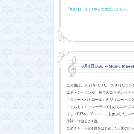
「
8月4日（火）OA分の放送はこちら
」
8月3日O.A. ～Music Maest
この曲は、2021年にリリースされたシン
エド・シーランが、長年のコラボレータ
「スノー・パトロール」のジョニー・マ
こちらもエド・シーランでおなじみのプ
そしてBTSの「Butter」にも参加した
作詞・作曲した1曲。
全米チャートの1位をはじめ、5カ国のチ