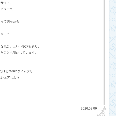
報サイト、
タビューで
？って誘ったら
に座って
いな気分」という歌詞もあり、
ったことも明かしています。
るradikoタイムフリー
にシェアしよう！
2026.08.06