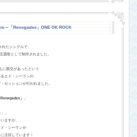
stro～「Renegades」ONE OK ROCK
スされたシングルで、
l』の主題歌として制作されました。
ともに親交があったという
あるエド・シーランの
グ・セッションが行われました。
Renegades」
。
o～」。
ていますが、
エド・シーランが
ちに注目しています！