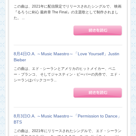
この曲は、2021年に配信限定でリリースされたシングルで、 映画
『るろうに剣心 最終章 The Final』の主題歌として制作されまし
た。 ...
8月4日O.A. ～Music Maestro～「Love Yourself」Justin
Bieber
この曲は、エド・シーランとアメリカのヒットメイカー、ベニ
ー・ブランコ、 そしてジャスティン・ビーバーの共作で、 エド・
シーランはバックコーラ...
8月3日O.A. ～Music Maestro～「Permission to Dance」
BTS
この曲は、2021年にリリースされたシングルで、 エド・シーラン