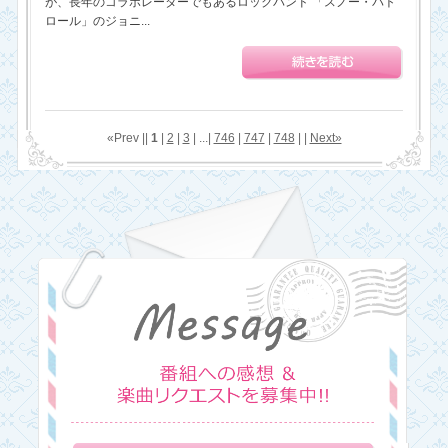
が、長年のコラボレーターでもあるロックバンド 「スノー・パト
ロール」のジョニ...
«Prev ||
1
|
2
|
3
| ...|
746
|
747
|
748
| |
Next»