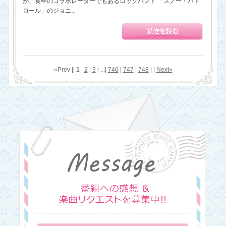
が、長年のコラボレーターでもあるロックバンド 「スノー・パト
ロール」のジョニ...
«Prev ||
1
|
2
|
3
| ...|
746
|
747
|
748
| |
Next»