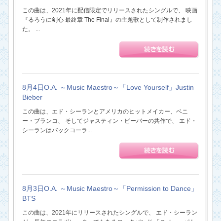
この曲は、2021年に配信限定でリリースされたシングルで、 映画
『るろうに剣心 最終章 The Final』の主題歌として制作されまし
た。 ...
8月4日O.A. ～Music Maestro～「Love Yourself」Justin
Bieber
この曲は、エド・シーランとアメリカのヒットメイカー、ベニ
ー・ブランコ、 そしてジャスティン・ビーバーの共作で、 エド・
シーランはバックコーラ...
8月3日O.A. ～Music Maestro～「Permission to Dance」
BTS
この曲は、2021年にリリースされたシングルで、 エド・シーラン