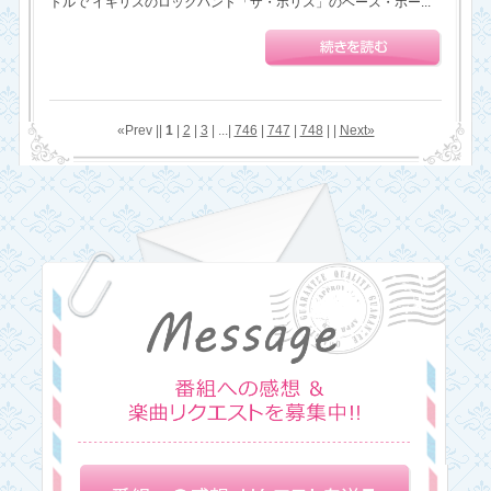
トルで イギリスのロックバンド「ザ・ポリス」のベース・ボー...
«Prev ||
1
|
2
|
3
| ...|
746
|
747
|
748
| |
Next»