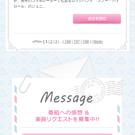
が、長年のコラボレーターでもあるロックバンド 「スノー・パト
ロール」のジョニ...
«Prev ||
1
|
2
|
3
| ...|
746
|
747
|
748
| |
Next»