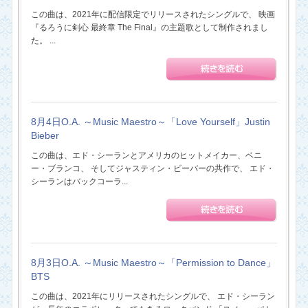
この曲は、2021年に配信限定でリリースされたシングルで、 映画
『るろうに剣心 最終章 The Final』の主題歌として制作されまし
た。 ...
8月4日O.A. ～Music Maestro～「Love Yourself」Justin
Bieber
この曲は、エド・シーランとアメリカのヒットメイカー、ベニ
ー・ブランコ、 そしてジャスティン・ビーバーの共作で、 エド・
シーランはバックコーラ...
8月3日O.A. ～Music Maestro～「Permission to Dance」
BTS
この曲は、2021年にリリースされたシングルで、 エド・シーラン