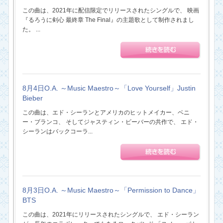
この曲は、2021年に配信限定でリリースされたシングルで、 映画
『るろうに剣心 最終章 The Final』の主題歌として制作されまし
た。 ...
8月4日O.A. ～Music Maestro～「Love Yourself」Justin
Bieber
この曲は、エド・シーランとアメリカのヒットメイカー、ベニ
ー・ブランコ、 そしてジャスティン・ビーバーの共作で、 エド・
シーランはバックコーラ...
8月3日O.A. ～Music Maestro～「Permission to Dance」
BTS
この曲は、2021年にリリースされたシングルで、 エド・シーラン