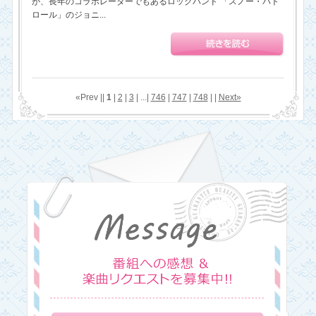
が、長年のコラボレーターでもあるロックバンド 「スノー・パト
ロール」のジョニ...
«Prev ||
1
|
2
|
3
| ...|
746
|
747
|
748
| |
Next»