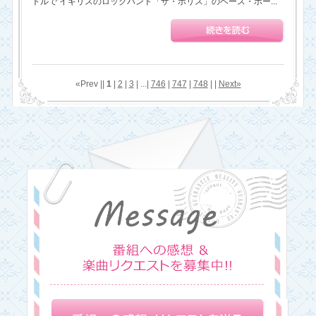
トルで イギリスのロックバンド「ザ・ポリス」のベース・ボー...
«Prev ||
1
|
2
|
3
| ...|
746
|
747
|
748
| |
Next»