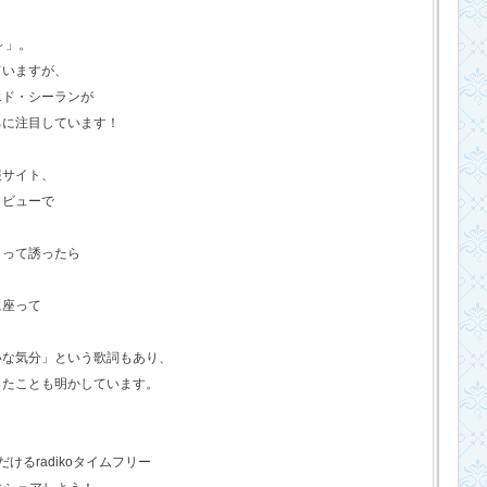
o～」。
ていますが、
エド・シーランが
ちに注目しています！
報サイト、
タビューで
？って誘ったら
に座って
いな気分」という歌詞もあり、
ったことも明かしています。
るradikoタイムフリー