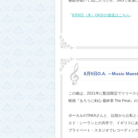
番組を聴いて気に入ったら、SNSで友達
「
8月6日（木）OA分の放送はこちら
」
8月5日O.A. ～Music Mae
この曲は、2021年に配信限定でリリー
映画『るろうに剣心 最終章 The Fina
ボーカルのTAKAさんと、以前から公私
エド・シーランとの共作で、イギリスに
プライベート・スタジオでレコーディン