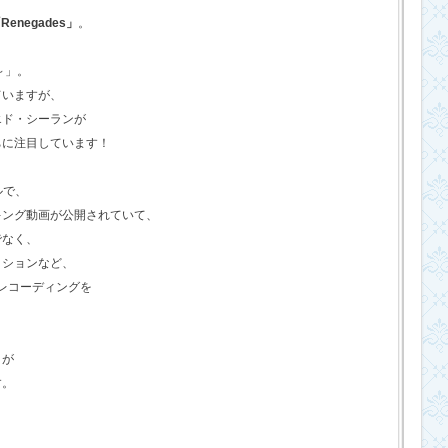
Renegades」
。
o～」。
ていますが、
エド・シーランが
ちに注目しています！
ルで、
キング動画が公開されていて、
でなく、
クションなど、
のレコーディングを
さが
す。