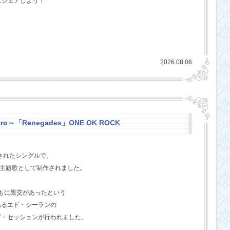
にシェアしよう！
2026.08.06
stro～「Renegades」ONE OK ROCK
スされたシングルで、
l』の主題歌として制作されました。
ともに親交があったという
あるエド・シーランの
グ・セッションが行われました。