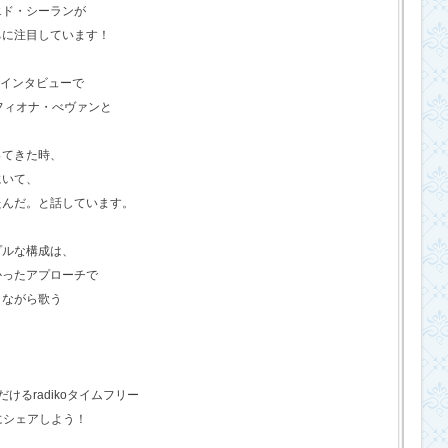
エド・シーランが
ちに注目しています！
のインタビューで
フィオナ・べヴァンと
ってきた時、
にいて、
たんだ。と話しています。
プルな構成は、
かったアプローチで
きながら歌う
るradikoタイムフリー
にシェアしよう！