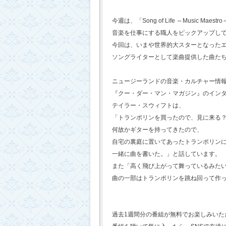
今週は、「Song of Life ～Music Maestr
音楽を仕事にする職人をピックアップし
今回は、いまや世界的大スターとなった
ソングライターとして楽曲提供した曲た
ニュージーランドの音楽・カルチャー情
『クー・ダー・マン・マガジン』のイン
テイラー・スウィフトは、
「トランポリンを買ったので、見に来る
何故かギターを持ってきたので、
自宅の裏庭に置いてあったトランポリン
一緒に曲を書いた。」と話しています。
また「高く飛び上がって舞っているみた
曲の一部はトランポリンを跳ね回って作
過去1週間分の番組が無料でお楽しみいただけ