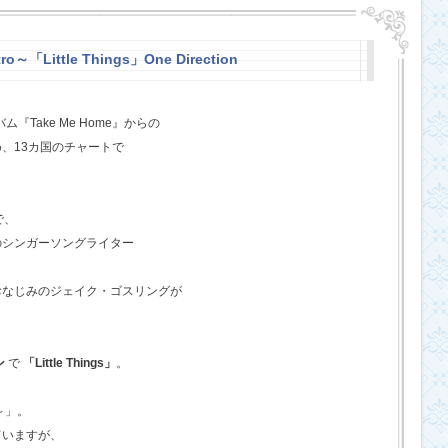
o～「Little Things」One Direction
『Take Me Home』からの
、13カ国のチャートで
で、
のシンガーソングライター
おなじみのジェイク・ゴスリングが
ン
で
「Little Things」
。
o～」。
ていますが、