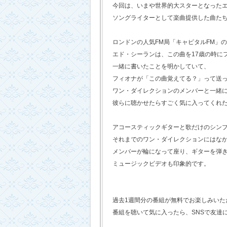
今回は、いまや世界的大スターとなった
ソングライターとして楽曲提供した曲た
ロンドンの人気FM局「キャピタルFM」
エド・シーランは、この曲を17歳の時に
一緒に書いたことを明かしていて、
フィオナが「この曲覚えてる？」って送
ワン・ダイレクションのメンバーと一緒
彼らに聴かせたらすごく気に入ってくれ
アコースティックギターと歌だけのシン
それまでのワン・ダイレクションにはな
メンバーが輪になって座り、ギターを弾
ミュージックビデオも印象的です。
過去1週間分の番組が無料でお楽しみいただけ
番組を聴いて気に入ったら、SNSで友達