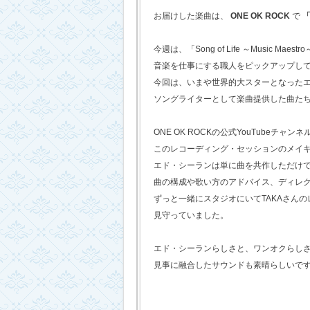
お届けした楽曲は、
ONE OK ROCK
で
「
今週は、「Song of Life ～Music Maestr
音楽を仕事にする職人をピックアップし
今回は、いまや世界的大スターとなった
ソングライターとして楽曲提供した曲た
ONE OK ROCKの公式YouTubeチャンネ
このレコーディング・セッションのメイ
エド・シーランは単に曲を共作しただけ
曲の構成や歌い方のアドバイス、ディレ
ずっと一緒にスタジオにいてTAKAさん
見守っていました。
エド・シーランらしさと、ワンオクらし
見事に融合したサウンドも素晴らしいで