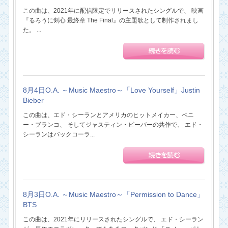
この曲は、2021年に配信限定でリリースされたシングルで、 映画
『るろうに剣心 最終章 The Final』の主題歌として制作されまし
た。 ...
8月4日O.A. ～Music Maestro～「Love Yourself」Justin
Bieber
この曲は、エド・シーランとアメリカのヒットメイカー、ベニ
ー・ブランコ、 そしてジャスティン・ビーバーの共作で、 エド・
シーランはバックコーラ...
8月3日O.A. ～Music Maestro～「Permission to Dance」
BTS
この曲は、2021年にリリースされたシングルで、 エド・シーラン