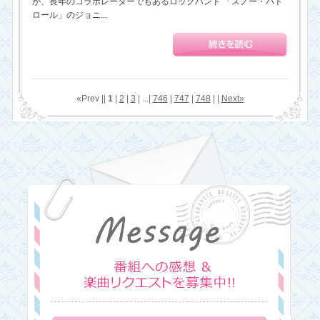
が、長年のコラボレーターでもあるロックバンド 「スノー・パト
ロール」のジョニ...
«Prev ||
1
|
2
|
3
| ...|
746
|
747
|
748
| |
Next»