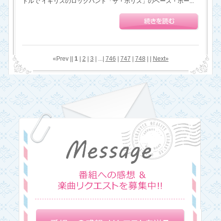
トルで イギリスのロックバンド「ザ・ポリス」のベース・ボー...
«Prev ||
1
|
2
|
3
| ...|
746
|
747
|
748
| |
Next»