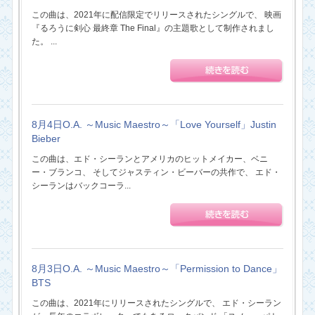
この曲は、2021年に配信限定でリリースされたシングルで、 映画
『るろうに剣心 最終章 The Final』の主題歌として制作されまし
た。 ...
8月4日O.A. ～Music Maestro～「Love Yourself」Justin
Bieber
この曲は、エド・シーランとアメリカのヒットメイカー、ベニ
ー・ブランコ、 そしてジャスティン・ビーバーの共作で、 エド・
シーランはバックコーラ...
8月3日O.A. ～Music Maestro～「Permission to Dance」
BTS
この曲は、2021年にリリースされたシングルで、 エド・シーラン