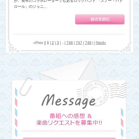
が、長年のコラボレーターでもあるロックバンド 「スノー・パト
ロール」のジョニ...
«Prev ||
1
|
2
|
3
| ...|
746
|
747
|
748
| |
Next»