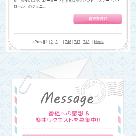
が、長年のコラボレーターでもあるロックバンド 「スノー・パト
ロール」のジョニ...
«Prev ||
1
|
2
|
3
| ...|
746
|
747
|
748
| |
Next»