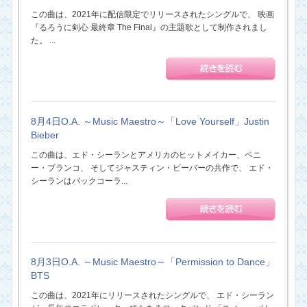
この曲は、2021年に配信限定でリリースされたシングルで、 映画
『るろうに剣心 最終章 The Final』の主題歌として制作されまし
た。 ...
8月4日O.A. ～Music Maestro～「Love Yourself」Justin
Bieber
この曲は、エド・シーランとアメリカのヒットメイカー、ベニ
ー・ブランコ、 そしてジャスティン・ビーバーの共作で、 エド・
シーランはバックコーラ...
8月3日O.A. ～Music Maestro～「Permission to Dance」
BTS
この曲は、2021年にリリースされたシングルで、 エド・シーラン