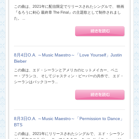
この曲は、2021年に配信限定でリリースされたシングルで、 映画
『るろうに剣心 最終章 The Final』の主題歌として制作されまし
た。 ...
8月4日O.A. ～Music Maestro～「Love Yourself」Justin
Bieber
この曲は、エド・シーランとアメリカのヒットメイカー、ベニ
ー・ブランコ、 そしてジャスティン・ビーバーの共作で、 エド・
シーランはバックコーラ...
8月3日O.A. ～Music Maestro～「Permission to Dance」
BTS
この曲は、2021年にリリースされたシングルで、 エド・シーラン