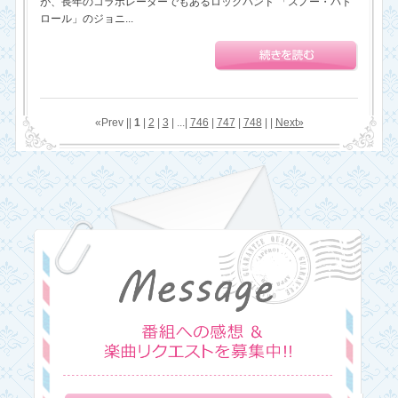
が、長年のコラボレーターでもあるロックバンド 「スノー・パト
ロール」のジョニ...
«Prev ||
1
|
2
|
3
| ...|
746
|
747
|
748
| |
Next»