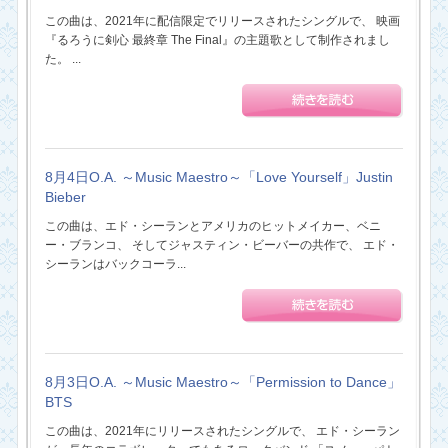
この曲は、2021年に配信限定でリリースされたシングルで、 映画
『るろうに剣心 最終章 The Final』の主題歌として制作されまし
た。 ...
8月4日O.A. ～Music Maestro～「Love Yourself」Justin
Bieber
この曲は、エド・シーランとアメリカのヒットメイカー、ベニ
ー・ブランコ、 そしてジャスティン・ビーバーの共作で、 エド・
シーランはバックコーラ...
8月3日O.A. ～Music Maestro～「Permission to Dance」
BTS
この曲は、2021年にリリースされたシングルで、 エド・シーラン