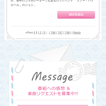
が、長年のコラボレーターでもあるロックバンド 「スノー・パト
ロール」のジョニ...
«Prev ||
1
|
2
|
3
| ...|
746
|
747
|
748
| |
Next»