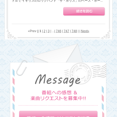
トルで イギリスのロックバンド「ザ・ポリス」のベース・ボー...
«Prev ||
1
|
2
|
3
| ...|
746
|
747
|
748
| |
Next»