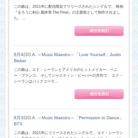
この曲は、2021年に配信限定でリリースされたシングルで、 映画
『るろうに剣心 最終章 The Final』の主題歌として制作されまし
た。 ...
8月4日O.A. ～Music Maestro～「Love Yourself」Justin
Bieber
この曲は、エド・シーランとアメリカのヒットメイカー、ベニ
ー・ブランコ、 そしてジャスティン・ビーバーの共作で、 エド・
シーランはバックコーラ...
8月3日O.A. ～Music Maestro～「Permission to Dance」
BTS
この曲は、2021年にリリースされたシングルで、 エド・シーラン