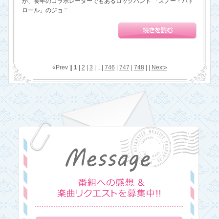
が、長年のコラボレーターでもあるロックバンド 「スノー・パト
ロール」のジョニ...
«Prev ||
1
|
2
|
3
| ...|
746
|
747
|
748
| |
Next»