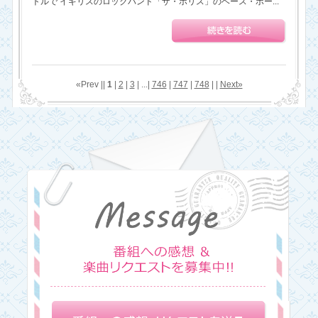
トルで イギリスのロックバンド「ザ・ポリス」のベース・ボー...
«Prev ||
1
|
2
|
3
| ...|
746
|
747
|
748
| |
Next»