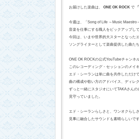
お届けした楽曲は、
ONE OK ROCK
で
「
今週は、「Song of Life ～Music Maestr
音楽を仕事にする職人をピックアップし
今回は、いまや世界的大スターとなった
ソングライターとして楽曲提供した曲た
ONE OK ROCKの公式YouTubeチャンネ
このレコーディング・セッションのメイ
エド・シーランは単に曲を共作しただけ
曲の構成や歌い方のアドバイス、ディレ
ずっと一緒にスタジオにいてTAKAさん
見守っていました。
エド・シーランらしさと、ワンオクらし
見事に融合したサウンドも素晴らしいで