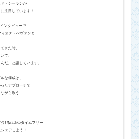
エド・シーランが
ちに注目しています！
のインタビューで
フィオナ・べヴァンと
ってきた時、
にいて、
たんだ。と話しています。
プルな構成は、
かったアプローチで
きながら歌う
るradikoタイムフリー
にシェアしよう！