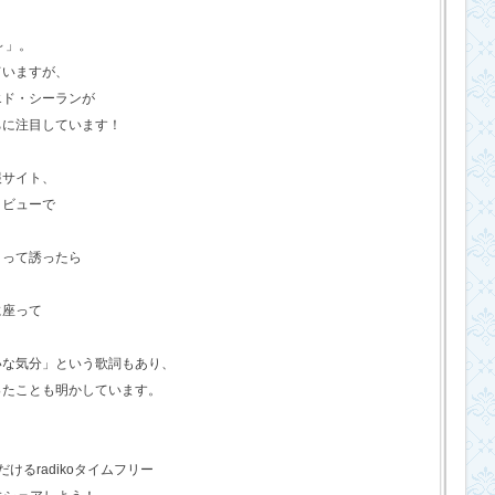
o～」。
ていますが、
エド・シーランが
ちに注目しています！
報サイト、
タビューで
？って誘ったら
に座って
いな気分」という歌詞もあり、
ったことも明かしています。
るradikoタイムフリー