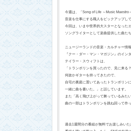
今週は、「Song of Life ～Music Maestr
音楽を仕事にする職人をピックアップし
今回は、いまや世界的大スターとなった
ソングライターとして楽曲提供した曲た
ニュージーランドの音楽・カルチャー情
『クー・ダー・マン・マガジン』のイン
テイラー・スウィフトは、
「トランポリンを買ったので、見に来る
何故かギターを持ってきたので、
自宅の裏庭に置いてあったトランポリン
一緒に曲を書いた。」と話しています。
また「高く飛び上がって舞っているみた
曲の一部はトランポリンを跳ね回って作
過去1週間分の番組が無料でお楽しみいただけ