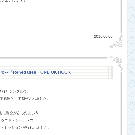
にシェアしよう！
2026.08.06
stro～「Renegades」ONE OK ROCK
スされたシングルで、
l』の主題歌として制作されました。
ともに親交があったという
あるエド・シーランの
グ・セッションが行われました。