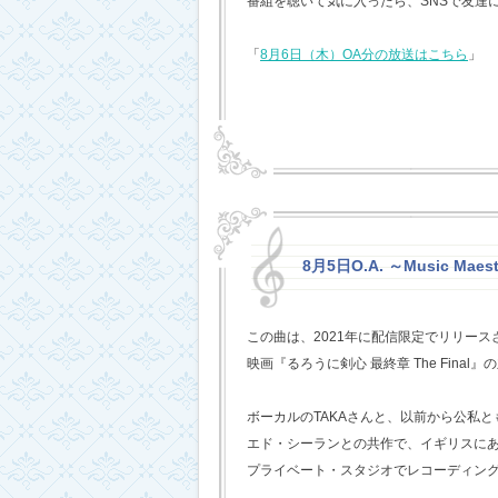
番組を聴いて気に入ったら、SNSで友達
「
8月6日（木）OA分の放送はこちら
」
8月5日O.A. ～Music Mae
この曲は、2021年に配信限定でリリー
映画『るろうに剣心 最終章 The Fina
ボーカルのTAKAさんと、以前から公私
エド・シーランとの共作で、イギリスに
プライベート・スタジオでレコーディン