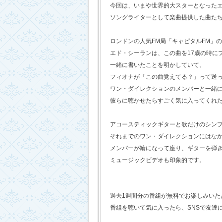
今回は、いまや世界的大スターとなった
ソングライターとして楽曲提供した曲た
ロンドンの人気FM局「キャピタルFM」
エド・シーランは、この曲を17歳の時に
一緒に書いたことを明かしていて、
フィオナが「この曲覚えてる？」って送
ワン・ダイレクションのメンバーと一緒
彼らに聴かせたらすごく気に入ってくれ
アコースティックギターと歌だけのシン
それまでのワン・ダイレクションにはな
メンバーが輪になって座り、ギターを弾
ミュージックビデオも印象的です。
過去1週間分の番組が無料でお楽しみいただけ
番組を聴いて気に入ったら、SNSで友達