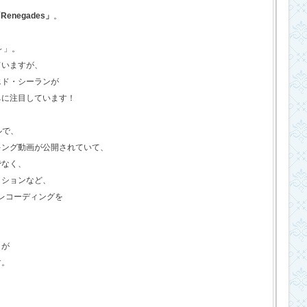
Renegades」
。
o～」。
ていますが、
エド・シーランが
ちに注目しています！
ルで、
キング動画が公開されていて、
でなく、
クションなど、
のレコーディングを
さが
す。