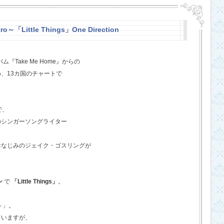
o～「Little Things」One Direction
『Take Me Home』からの
、13カ国のチャートで
で、
のシンガーソングライター
おなじみのジェイク・ゴスリングが
ン
で
「Little Things」
。
o～」。
ていますが、