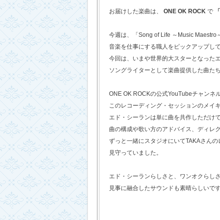
お届けした楽曲は、
ONE OK ROCK
で
「
今週は、「Song of Life ～Music Maestr
音楽を仕事にする職人をピックアップし
今回は、いまや世界的大スターとなった
ソングライターとして楽曲提供した曲た
ONE OK ROCKの公式YouTubeチャンネ
このレコーディング・セッションのメイ
エド・シーランは単に曲を共作しただけ
曲の構成や歌い方のアドバイス、ディレ
ずっと一緒にスタジオにいてTAKAさん
見守っていました。
エド・シーランらしさと、ワンオクらし
見事に融合したサウンドも素晴らしいで