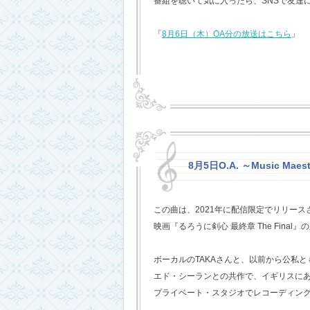
番組を聴いて気に入ったら、SNSで友達
「
8月6日（木）OA分の放送はこちら
」
8月5日O.A. ～Music Mae
この曲は、2021年に配信限定でリリー
映画『るろうに剣心 最終章 The Fina
ボーカルのTAKAさんと、以前から公私
エド・シーランとの共作で、イギリスに
プライベート・スタジオでレコーディン