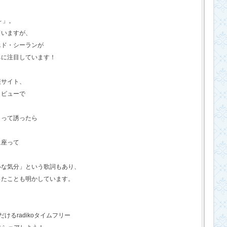
o～」。
ていますが、
エド・シーランが
ちに注目しています！
報サイト、
タビューで
？って誘ったら
に座って
いな気分」という歌詞もあり、
ったことも明かしています。
るradikoタイムフリー