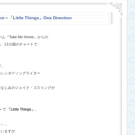
o～「Little Things」One Direction
『Take Me Home』からの
、13カ国のチャートで
で、
のシンガーソングライター
おなじみのジェイク・ゴスリングが
ン
で
「Little Things」
。
o～」。
ていますが、