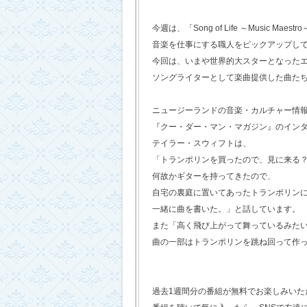
今週は、「Song of Life ～Music Maestr
音楽を仕事にする職人をピックアップし
今回は、いまや世界的大スターとなった
ソングライターとして楽曲提供した曲た
ニュージーランドの音楽・カルチャー情
『クー・ダー・マン・マガジン』のイン
テイラー・スウィフトは、
「トランポリンを買ったので、見に来る
何故かギターを持ってきたので、
自宅の裏庭に置いてあったトランポリン
一緒に曲を書いた。」と話しています。
また「高く飛び上がって舞っているみた
曲の一部はトランポリンを跳ね回って作
過去1週間分の番組が無料でお楽しみいただけ