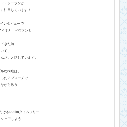
エド・シーランが
ちに注目しています！
のインタビューで
フィオナ・べヴァンと
ってきた時、
にいて、
たんだ。と話しています。
プルな構成は、
かったアプローチで
きながら歌う
るradikoタイムフリー
にシェアしよう！