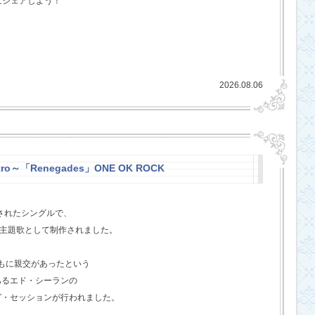
にシェアしよう！
2026.08.06
stro～「Renegades」ONE OK ROCK
スされたシングルで、
l』の主題歌として制作されました。
ともに親交があったという
あるエド・シーランの
グ・セッションが行われました。