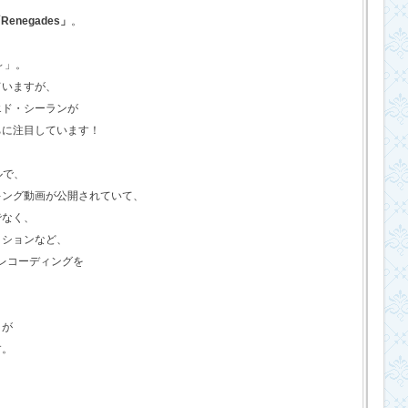
Renegades」
。
o～」。
ていますが、
エド・シーランが
ちに注目しています！
ルで、
キング動画が公開されていて、
でなく、
クションなど、
のレコーディングを
さが
す。