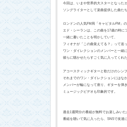
今回は、いまや世界的大スターとなった
ソングライターとして楽曲提供した曲た
ロンドンの人気FM局「キャピタルFM」
エド・シーランは、この曲を17歳の時に
一緒に書いたことを明かしていて、
フィオナが「この曲覚えてる？」って送
ワン・ダイレクションのメンバーと一緒
彼らに聴かせたらすごく気に入ってくれ
アコースティックギターと歌だけのシン
それまでのワン・ダイレクションにはな
メンバーが輪になって座り、ギターを弾
ミュージックビデオも印象的です。
過去1週間分の番組が無料でお楽しみいただけ
番組を聴いて気に入ったら、SNSで友達