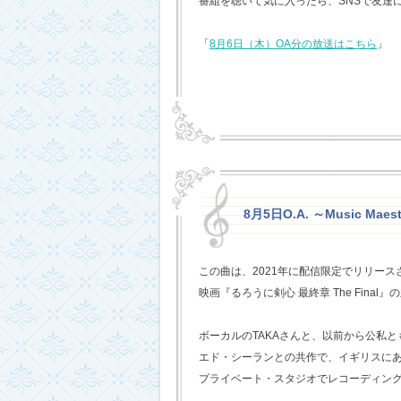
番組を聴いて気に入ったら、SNSで友達
「
8月6日（木）OA分の放送はこちら
」
8月5日O.A. ～Music Mae
この曲は、2021年に配信限定でリリー
映画『るろうに剣心 最終章 The Fina
ボーカルのTAKAさんと、以前から公私
エド・シーランとの共作で、イギリスに
プライベート・スタジオでレコーディン