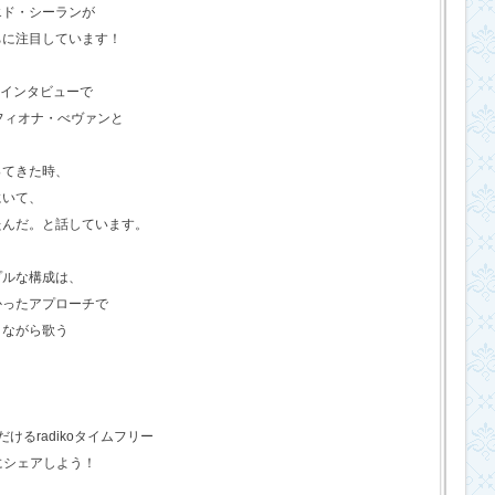
エド・シーランが
ちに注目しています！
のインタビューで
フィオナ・べヴァンと
ってきた時、
にいて、
たんだ。と話しています。
プルな構成は、
かったアプローチで
きながら歌う
るradikoタイムフリー
にシェアしよう！