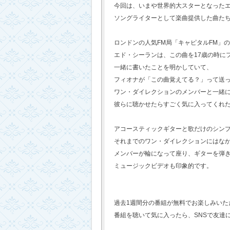
今回は、いまや世界的大スターとなった
ソングライターとして楽曲提供した曲た
ロンドンの人気FM局「キャピタルFM」
エド・シーランは、この曲を17歳の時に
一緒に書いたことを明かしていて、
フィオナが「この曲覚えてる？」って送
ワン・ダイレクションのメンバーと一緒
彼らに聴かせたらすごく気に入ってくれ
アコースティックギターと歌だけのシン
それまでのワン・ダイレクションにはな
メンバーが輪になって座り、ギターを弾
ミュージックビデオも印象的です。
過去1週間分の番組が無料でお楽しみいただけ
番組を聴いて気に入ったら、SNSで友達