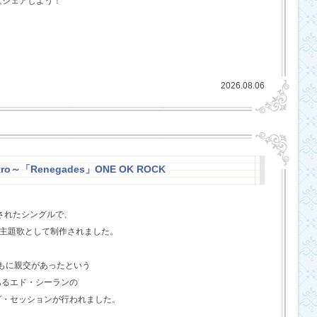
にシェアしよう！
2026.08.06
stro～「Renegades」ONE OK ROCK
スされたシングルで、
l』の主題歌として制作されました。
ともに親交があったという
あるエド・シーランの
グ・セッションが行われました。