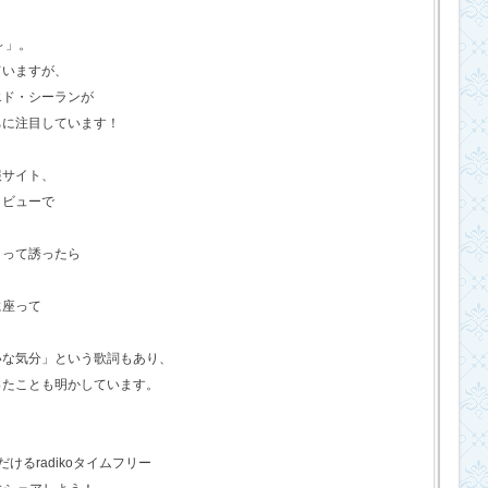
o～」。
ていますが、
エド・シーランが
ちに注目しています！
報サイト、
タビューで
？って誘ったら
に座って
いな気分」という歌詞もあり、
ったことも明かしています。
るradikoタイムフリー