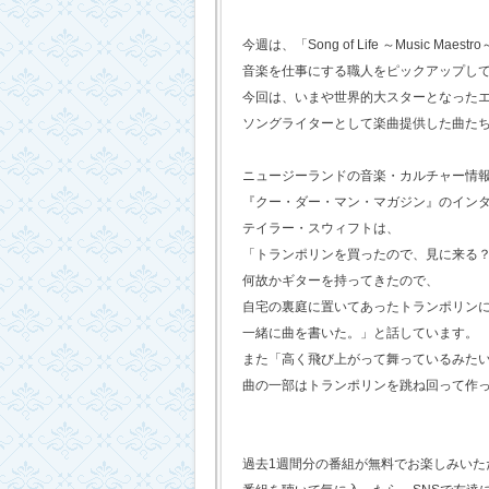
今週は、「Song of Life ～Music Maestr
音楽を仕事にする職人をピックアップし
今回は、いまや世界的大スターとなった
ソングライターとして楽曲提供した曲た
ニュージーランドの音楽・カルチャー情
『クー・ダー・マン・マガジン』のイン
テイラー・スウィフトは、
「トランポリンを買ったので、見に来る
何故かギターを持ってきたので、
自宅の裏庭に置いてあったトランポリン
一緒に曲を書いた。」と話しています。
また「高く飛び上がって舞っているみた
曲の一部はトランポリンを跳ね回って作
過去1週間分の番組が無料でお楽しみいただけ