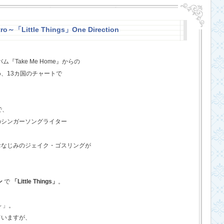
o～「Little Things」One Direction
『Take Me Home』からの
、13カ国のチャートで
で、
のシンガーソングライター
おなじみのジェイク・ゴスリングが
ン
で
「Little Things」
。
o～」。
ていますが、